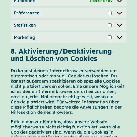
Funktional
Immer aktiv
s
e
t
s
i
Präferenzen
s
P
g
r
e
Statistiken
ä
S
s
f
t
e
Marketing
a
M
r
t
a
e
i
8. Aktivierung/Deaktivierung
r
n
s
k
z
und Löschen von Cookies
t
e
e
i
t
n
k
Du kannst deinen Internetbrowser verwenden um
i
e
automatisch oder manuell Cookies zu löschen. Du
n
n
kannst außerdem spezifizieren ob spezielle Cookies
g
nicht platziert werden sollen. Eine andere Möglichkeit
ist es deinen Internetbrowser derart einzurichten,
dass du jedes Mal benachrichtigt wirst, wenn ein
Cookie platziert wird. Für weitere Information über
diese Möglichkeiten beachte die Anweisungen in der
Hilfesektion deines Browsers.
Bitte nimm zur Kenntnis, dass unsere Website
möglicherweise nicht richtig funktioniert, wenn alle
Cookies deaktiviert sind. Wenn du die Cookies in