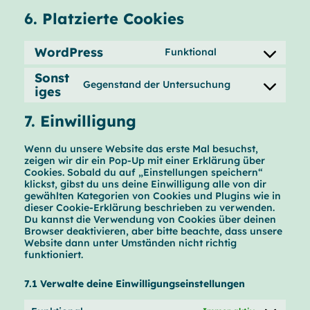
6. Platzierte Cookies
WordPress
Funktional
C
o
Sonst
n
Gegenstand der Untersuchung
iges
C
s
o
e
n
n
7. Einwilligung
s
t
e
t
Wenn du unsere Website das erste Mal besuchst,
n
o
zeigen wir dir ein Pop-Up mit einer Erklärung über
t
s
Cookies. Sobald du auf „Einstellungen speichern“
t
e
klickst, gibst du uns deine Einwilligung alle von dir
o
r
gewählten Kategorien von Cookies und Plugins wie in
s
v
dieser Cookie-Erklärung beschrieben zu verwenden.
e
i
Du kannst die Verwendung von Cookies über deinen
r
c
Browser deaktivieren, aber bitte beachte, dass unsere
v
e
Website dann unter Umständen nicht richtig
i
w
funktioniert.
c
o
e
r
s
d
7.1 Verwalte deine Einwilligungseinstellungen
o
p
n
r