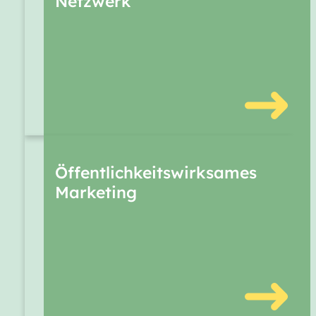
Netzwerk
Wertschöpfungskette. Es schafft ein
inspirierendes Umfeld für Austausch,
Ideen und Kooperationen – und
macht Synergien zwischen
Landwirtschaft, Verarbeitung und
Markt nutzbar.
Wir unterstützen mit
Öffentlichkeitswirksames
Marketingmaterialien rund um
Marketing
regionale Hülsenfrüchte. So werden
regionale Verarbeitung und Herkunft
sichtbar und professional nach außen
getragen.